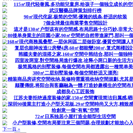
115㎡現代轻奢風,多功能兒童房,给孩子一個独立成长的空
武汉醫藥品牌策划排行榜
90㎡現代侘寂,极简的空間,優雅的线条,舒适的软装
7個全球最佳商業零售空間設計
這才是130㎡户型该有的空間感,布局思路十分巧妙,非常大
80後单身業主的田園小家,90㎡空間把自然带進家門,那叫一
168㎡現代商務風叠墅,一层休闲區二层做卧室,優質空間讓人享受
复层也能神改造!2房變4房,60㎡都能變200㎡,复式阁楼設計
韩國夫妻的混搭之家,160㎡空間中韩结合,那叫一個独特
四室改两室,對空間格局進行爆改,诠释小两口新的生活方
极简風格的别墅装修,每個空間布局都透露出一種简单美
380㎡二层别墅装修,每個空間舒适又漂亮!
精装商品房讲究空間收纳,装修時需重视收纳空間規劃,尤其
颠覆傳统,将阳台與客廳融為一體,打造妙趣横生的空間布
成都良心工匠装饰
江苏夫妻拒绝過度装修的家,150㎡空間實現简洁归属感,晒
深圳90後業主打造小户型天花板,29㎡空間時尚又大方,精致
给創意一個“有氧”空間
72㎡日系独居小屋打造全能型生活空間
小户型装修,空間布局要注意三個問题,合理規劃才能放心
下一頁 »