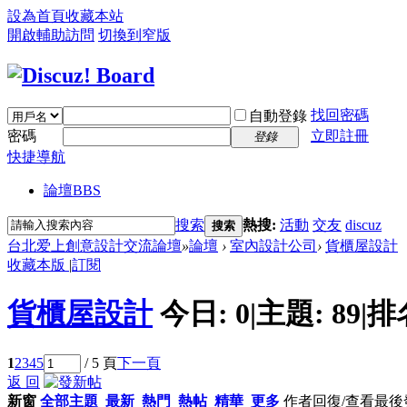
設為首頁
收藏本站
開啟輔助訪問
切換到窄版
找回密碼
自動登錄
密碼
立即註冊
登錄
快捷導航
論壇
BBS
搜索
熱搜:
活動
交友
discuz
搜索
台北爱上創意設計交流論壇
»
論壇
›
室內設計公司
›
貨櫃屋設計
收藏本版
|
訂閱
貨櫃屋設計
今日:
0
|
主題:
89
|
排
1
2
3
4
5
/ 5 頁
下一頁
返 回
新窗
全部主題
最新
熱門
熱帖
精華
更多
作者
回復/查看
最後