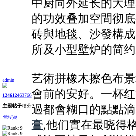
中厨向外延长的大理
的功效叠加空間彻底
砖與地毯、沙發構成
所及小型壁炉的简约
艺術拼橡木擦色布景
admin
會前的安好。一杯红
1246
1246
3766
過都會糊口的點點滴
主題
帖子
積分
管理員
膏
,他们實在最晓得