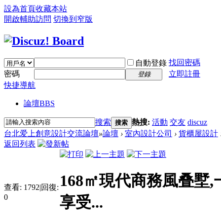
設為首頁
收藏本站
開啟輔助訪問
切換到窄版
找回密碼
自動登錄
密碼
立即註冊
登錄
快捷導航
論壇
BBS
搜索
熱搜:
活動
交友
discuz
搜索
台北爱上創意設計交流論壇
»
論壇
›
室內設計公司
›
貨櫃屋設計
返回列表
168㎡現代商務風叠墅
查看:
1792
|
回復:
0
享受...