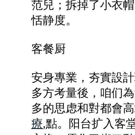
范兒；拆掉了小衣帽
恬静度。
客餐厨
安身專業，夯實設計
多方考量後，咱们為
多的思虑和對都會高
療
,點。阳台扩入客