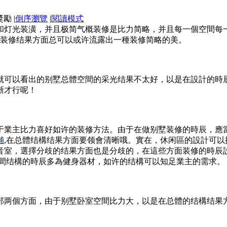
|
倒序瀏覽
|
閱讀模式
和灯光装潢，并且极简气概装修是比力简略，并且每一個空間每
間装修结果方面总可以或许流露出一種装修简略的美。
就可以看出的别墅总體空間的采光结果不太好，以是在設計的時
晰才行呢！
于業主比力喜好如许的装修方法。由于在做别墅装修的時辰，應
舖
,在总體结構结果方面要领會清晰哦。實在，休闲區的設計可
音室，選擇分歧的结果方面也是分歧的，在這些方面装修的時辰
空間结構的時辰多為健身器材，如许的结構可以知足業主的需求。
部两個方面，由于别墅卧室空間比力大，以是在总體的结構结果