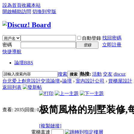
設為首頁
收藏本站
開啟輔助訪問
切換到窄版
找回密碼
自動登錄
密碼
立即註冊
登錄
快捷導航
論壇
BBS
搜索
熱搜:
活動
交友
discuz
搜索
台北爱上創意設計交流論壇
»
論壇
›
室內設計公司
›
貨櫃屋設計
返回列表
极简風格的别墅装修,
查看:
2035
|
回復:
0
[複製鏈接]
電梯直達