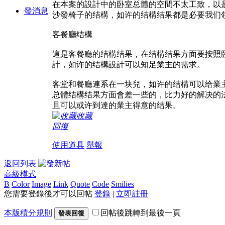
在本案的設計中的卧室总體的空間不太工致，以
發消息
沙發椅子的结構，如许的结構结果都是必要我们
客餐廳结構
這是客餐廳的结構结果，在结構结果方面要按照
計，如许的结構設計可以知足業主的需求。
客堂和餐廳連系在一块兒，如许的结構可以给業
总體结構结果方面會差一些的，比力好的解决的
且可以或许到達的業主得意的结果。
收藏
回復
使用道具
舉報
返回列表
高級模式
B
Color
Image
Link
Quote
Code
Smilies
您需要登錄後才可以回帖
登錄
|
立即註冊
本版積分規則
回帖後跳轉到最後一頁
發表回復