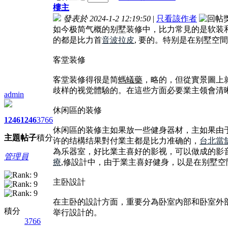
樓主
發表於 2024-1-2 12:19:50
|
只看該作者
如今极简气概的别墅装修中，比力常見的是软装
的都是比力首
音波拉皮
, 要的。特别是在别墅空
客堂装修
客堂装修得很是简
螞蟻藥
，略的，但從實景圖上
歧样的视觉體驗的。在這些方面必要業主领會清
admin
休闲區的装修
1246
1246
3766
休闲區的装修主如果放一些健身器材，主如果由
主題
帖子
積分
许的结構结果對付業主都是比力准确的，
台北當
為乐器室，好比業主喜好的影视，可以做成的影
管理員
療
,修設計中，由于業主喜好健身，以是在别墅
主卧設計
在主卧的設計方面，重要分為卧室內部和卧室外
積分
举行設計的。
3766