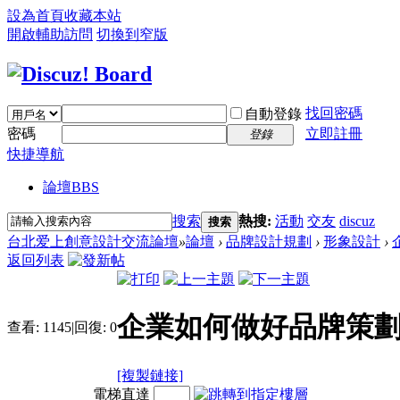
設為首頁
收藏本站
開啟輔助訪問
切換到窄版
找回密碼
自動登錄
密碼
立即註冊
登錄
快捷導航
論壇
BBS
搜索
熱搜:
活動
交友
discuz
搜索
台北爱上創意設計交流論壇
»
論壇
›
品牌設計規劃
›
形象設計
›
返回列表
企業如何做好品牌策
查看:
1145
|
回復:
0
[複製鏈接]
電梯直達