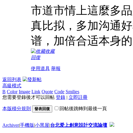
市道市情上這麼多品
真比拟，多加沟通好
谱，加倍合适本身的
收藏
回復
使用道具
舉報
返回列表
高級模式
B
Color
Image
Link
Quote
Code
Smilies
您需要登錄後才可以回帖
登錄
|
立即註冊
本版積分規則
回帖後跳轉到最後一頁
發表回復
Archiver
|
手機版
|
小黑屋
|
台北爱上創意設計交流論壇