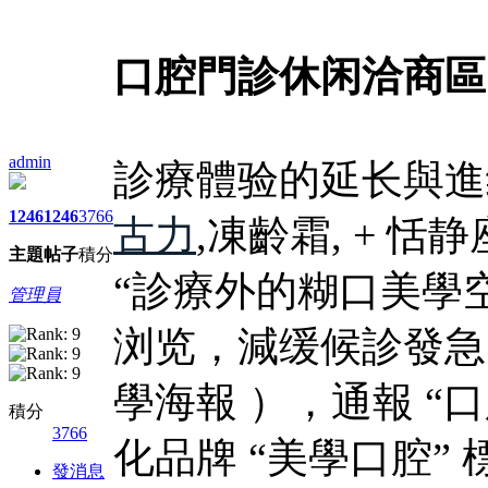
口腔門診休闲洽商區
admin
診療體验的延长與進
1246
1246
3766
古力
,凍齡霜, + 恬
主題
帖子
積分
“診療外的糊口美學
管理員
浏览，減缓候診發急
學海報 ），通報 “口
積分
3766
化品牌 “美學口腔” 
發消息