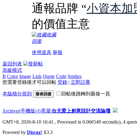
通報品牌 “
小資本加
的價值主意
收藏
回復
使用道具
舉報
返回列表
高級模式
B
Color
Image
Link
Quote
Code
Smilies
您需要登錄後才可以回帖
登錄
|
立即註冊
本版積分規則
回帖後跳轉到最後一頁
發表回復
Archiver
|
手機版
|
小黑屋
|
台北爱上創意設計交流論壇
GMT+8, 2026-8-10 16:41
, Processed in 0.066549 second(s), 4 querie
Powered by
Discuz!
X3.3