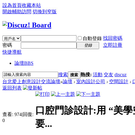
設為首頁
收藏本站
開啟輔助訪問
切換到窄版
找回密碼
自動登錄
密碼
立即註冊
登錄
快捷導航
論壇
BBS
搜索
熱搜:
活動
交友
discuz
搜索
台北爱上創意設計交流論壇
»
論壇
›
室內設計公司
›
空間設計
›
返回列表
口腔門診設計:用 “美學
查看:
974
|
回復:
0
要...