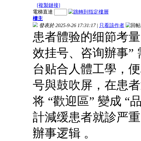
[複製鏈接]
電梯直達
樓主
發表於 2025-9-26 17:31:17
|
只看該作者
患者體验的细節考量
效挂号、咨询辦事”
台贴合人體工學，便
号與鼓吹屏，在患者
将 “歡迎區” 變成
計減缓患者就診严重，
辦事逻辑 。