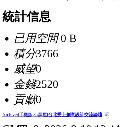
統計信息
已用空間
0 B
積分
3766
威望
0
金錢
2520
貢獻
0
Archiver
|
手機版
|
小黑屋
|
台北爱上創意設計交流論壇