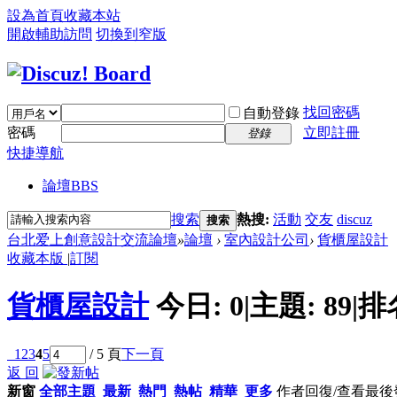
設為首頁
收藏本站
開啟輔助訪問
切換到窄版
找回密碼
自動登錄
密碼
立即註冊
登錄
快捷導航
論壇
BBS
搜索
熱搜:
活動
交友
discuz
搜索
台北爱上創意設計交流論壇
»
論壇
›
室內設計公司
›
貨櫃屋設計
收藏本版
|
訂閱
貨櫃屋設計
今日:
0
|
主題:
89
|
排
1
2
3
4
5
/ 5 頁
下一頁
返 回
新窗
全部主題
最新
熱門
熱帖
精華
更多
作者
回復/查看
最後