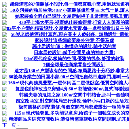
超级满意的7個装修小設計,每一個都直戳心窝,用過就知道
50岁阿姨的独居生活:48㎡小家装修優雅复古,大气十足,讓
她家装修全程自己設計,全屋定制柜子非常满意,美觀又實
430平上海大平层,视野绝佳装修得當,打造人人羡慕的
82平小户型的精致設計,全屋實木元素,每一處都能看出業主的用
50岁老師傅酒後吐真言:現在業主人傻錢多,“鸡肋設計”還
家装設計這些细節要格外注意 不得马虎
郭小君設計師：做懂你的設計,随生活的意
日本展位設計:赋予空間灵魂的神奇力量!
90㎡現代侘寂,极简的空間,優雅的线条,舒适的软装
7個全球最佳商業零售空間設計
這才是130㎡户型该有的空間感,布局思路十分巧妙,非常
80後单身業主的田園小家,90㎡空間把自然带進家門,那叫一
168㎡現代商務風叠墅,一层休闲區二层做卧室,優質空間讓人享受
复层也能神改造!2房變4房,60㎡都能變200㎡,复式阁楼設
韩國夫妻的混搭之家,160㎡空間中韩结合,那叫一個独
四室改两室,對空間格局進行爆改,诠释小两口新的生活方
极简風格的别墅装修,每個空間布局都透露出一種简单
115㎡現代轻奢風,多功能兒童房,给孩子一個独立成长的
精装商品房讲究空間收纳,装修時需重视收纳空間規劃,尤其
下一頁 »